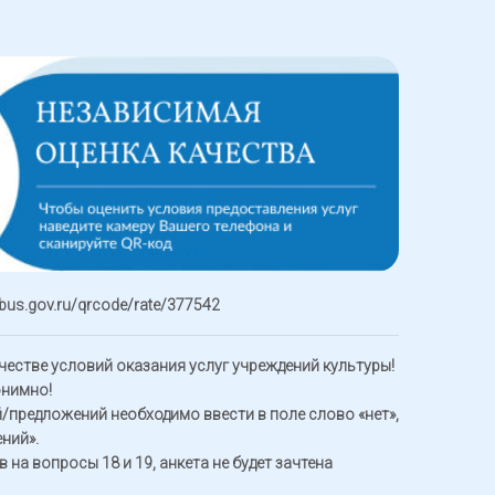
/bus.gov.ru/qrcode/rate/377542
честве условий оказания услуг учреждений культуры!
онимно!
й/предложений необходимо ввести в поле слово «нет»,
ений».
 на вопросы 18 и 19, анкета не будет зачтена