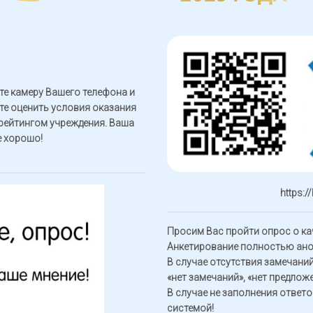
те камеру Вашего телефона и
ете оценить условия оказания
 рейтингом учреждения. Ваша
е хорошо!
https:/
Просим Вас пройти опрос о ка
Анкетирование полностью ан
В случае отсутствия замечани
«нет замечаний», «нет предлож
В случае не заполнения ответов
системой!